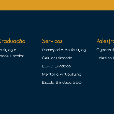
Graduação
Serviços
Palestr
ullying e
Passaporte Antibullying
Cyberbull
ance Escolar
Celular Blindado
Palestra
LGPD Blindado
Mentoria Antibullying
Escola Blindada 360