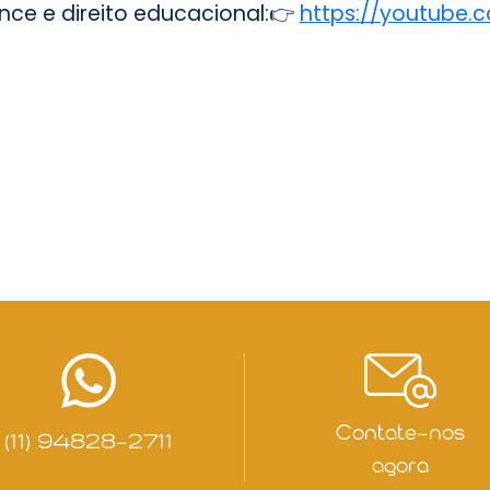
ce e direito educacional:👉
https://youtube.
Contate-nos
(11) 94828-2711
agora