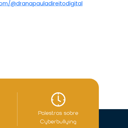
com/@dranapauladireitodigital
Palestras sobre
Cyberbullying