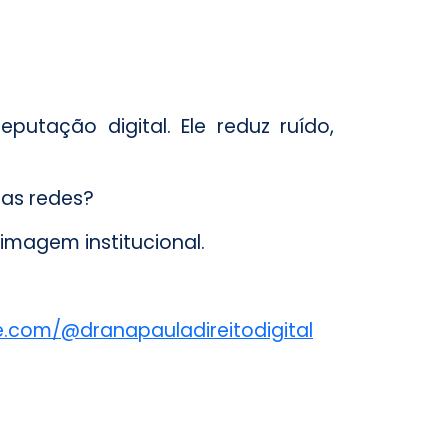
utação digital. Ele reduz ruído,
nas redes?
imagem institucional.
e.com/@dranapauladireitodigital