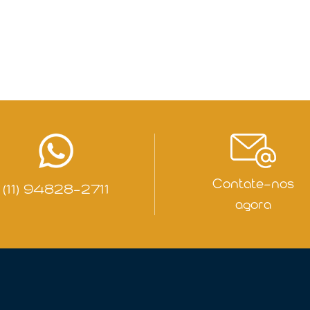
Contate-nos
(11) 94828-2711
agora